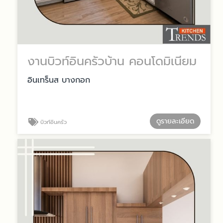
งานบิวท์อินครัวบ้าน คอนโดมิเนียม
อินเทร็นส บางกอก
ดูรายละเอียด
บิวท์อินครัว