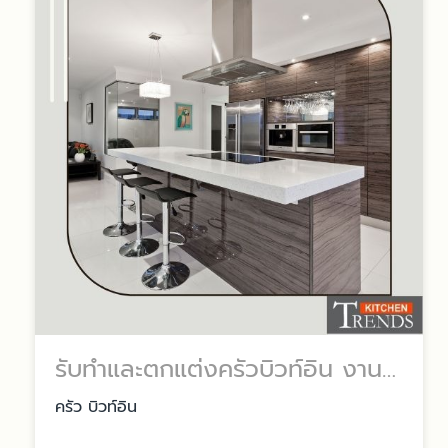
รับทำและตกแต่งครัวบิวท์อิน งานละเอียด
ครัว บิวท์อิน