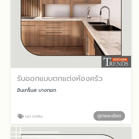
รับออกแบบตกแต่งห้องครัว
อินเทร็นส บางกอก
ดูรายละเอียด
ครัว บิวท์อิน