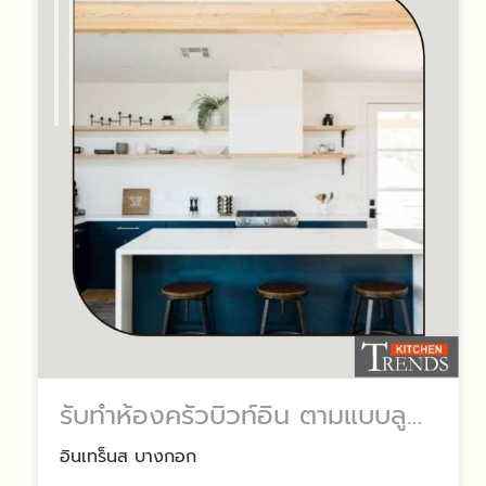
รับทำห้องครัวบิวท์อิน ตามแบบลูกค้า
อินเทร็นส บางกอก