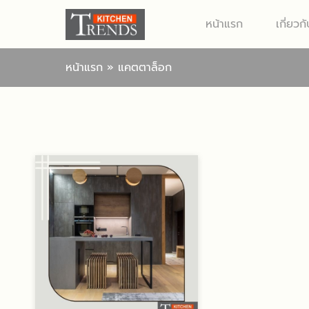
หน้าแรก
เกี่ยวก
หน้าแรก
»
แคตตาล็อก