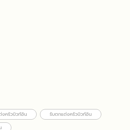
งครัวบิวท์อิน
รับตกแต่งครัวบิวท์อิน
น