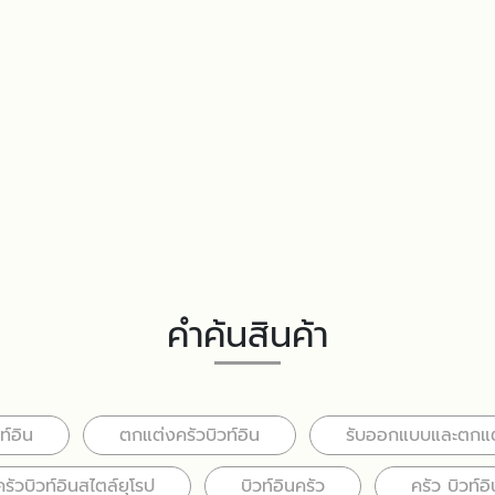
คำค้นสินค้า
ท์อิน
ตกแต่งครัวบิวท์อิน
รับออกแบบและตกแต่
ครัวบิวท์อินสไตล์ยุโรป
บิวท์อินครัว
ครัว บิวท์อิ