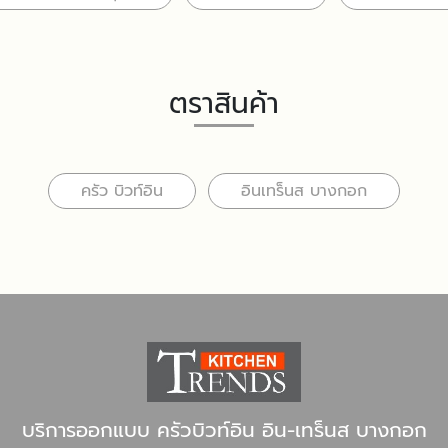
ตราสินค้า
ครัว บิวท์อิน
อินเทร็นส บางกอก
บริการออกแบบ ครัวบิวท์อิน อิน-เทร็นส บางกอก